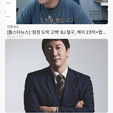
언론보도
[톱스타뉴스] '원정 도박 고백' BJ 철구, 케이 23억+짭
구 20억 빌렸다…변호사 "형량 10년까지 바라볼 수 있
2026. 7. 29.
어"
사업자등록번호 823-87-02964
광고 책임 변호사 노종언
대표변호사 윤지상, 노종언
서울사무소