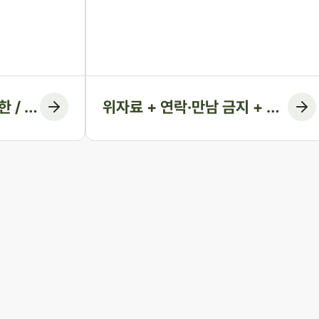
 숫자만 보고 미
을 방법을 원했습니다. 법무법인 존재 노종언 대
. 그러나 법원
표변호사가 숙박·계좌·출입국 기록을 시간순으로
이지 않습니다.
연결해 관계의 지속을 입증하고, 위자료에 더해
자료와 수치로
연락·만남 금지 조항과 위반 시 지급 의무까지 화
율을 다시 정리
해권고결정에 담아낸 사례입니다.
 / 재
위자료 + 연락·만남 금지 + 위
1억 1
반 시 지급 조항