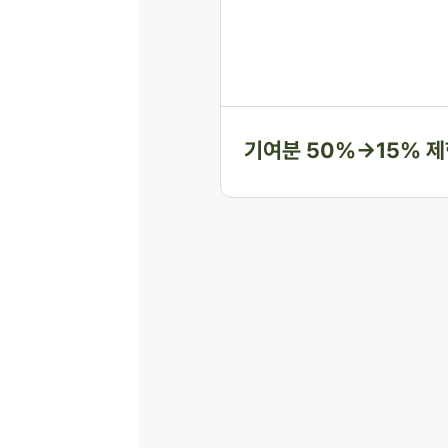
이렇게 높은 비율을 주장하면, 그
리 단념하게 되는 경우가 많습니다
은 주장된 비율을 그대로 받아들
법무법인 존재가 가족사가 아닌 
다투어, 항고심과 항소심에서 비
한 두 사례입니다.
기여분 50%→15% 제한
산분할 6:4→7:3 변경, 
천만 원 감액