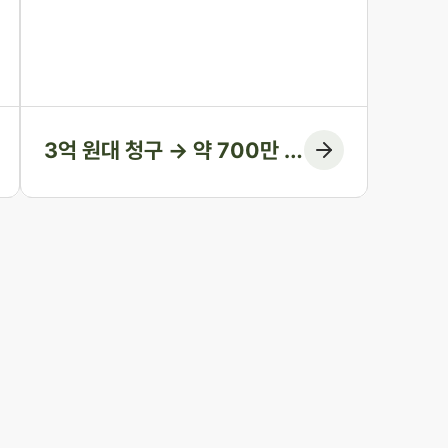
넘는 금액을 청구했습니다. 의뢰인은 오랜 투병
기간 동안 남편의 간병과 생활을 혼자 감당해 온
분이었습니다. 법무법인 존재가 혼인 전 자산 형
성 과정부터 계좌 거래의 실질까지 하나씩 입증
하여, 1심에서 인정된 금액을 약 700만 원에 그
치게 한 방어 사례입니다.
3억 원대 청구 → 약 700만 원
인정 (청구 대부분 방어)