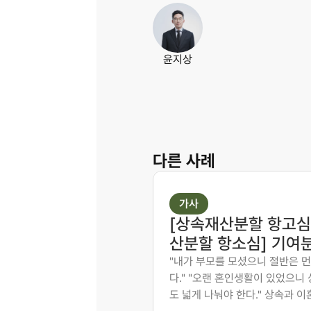
윤지상
다른 사례
가사
[상속재산분할 항고심 
산분할 항소심] 기여분
장을 15%로, 재산분할
"내가 부모를 모셨으니 절반은 먼
다." "오랜 혼인생활이 있었으니
7:3으로 다시 다툰 사
도 넓게 나눠야 한다." 상속과 