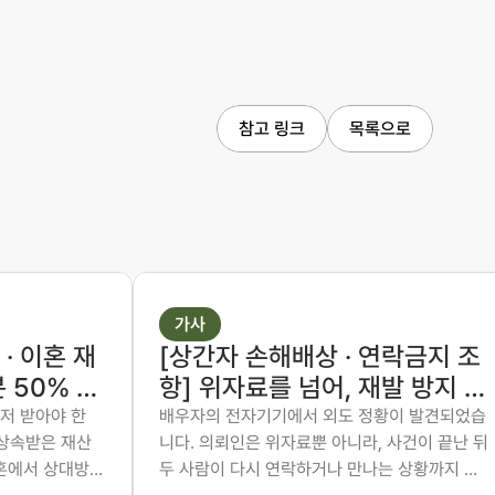
참고 링크
목록으로
가사
· 이혼 재
[상간자 손해배상 · 연락금지 조
 50% 주
항] 위자료를 넘어, 재발 방지 조
 6:4를
항까지 화해권고결정에 담은 사
저 받아야 한
배우자의 전자기기에서 외도 정황이 발견되었습
 상속받은 재산
니다. 의뢰인은 위자료뿐 아니라, 사건이 끝난 뒤
례
례
이혼에서 상대방이
두 사람이 다시 연락하거나 만나는 상황까지 막