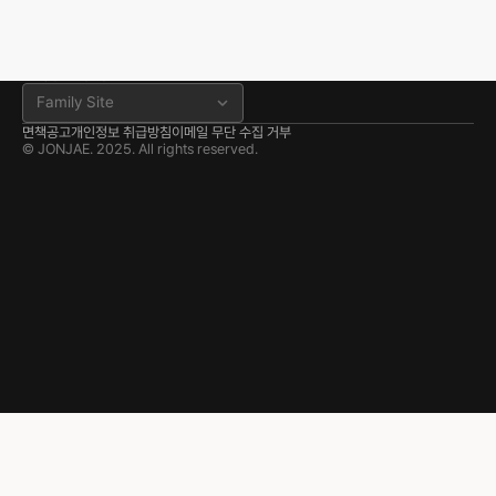
서산 분사무소
충남 서산시 고운로 22 202호
041.668.0037
분사무소 공식 블로그
Family Site
면책공고
개인정보 취급방침
이메일 무단 수집 거부
© JONJAE. 2025. All rights reserved.