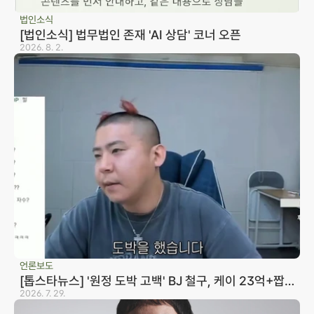
법인소식
[법인소식] 법무법인 존재 'AI 상담' 코너 오픈
2026. 8. 2.
언론보도
[톱스타뉴스] '원정 도박 고백' BJ 철구, 케이 23억+짭
구 20억 빌렸다…변호사 "형량 10년까지 바라볼 수 있
2026. 7. 29.
어"