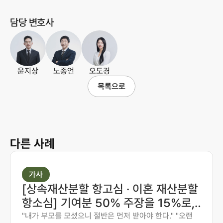
담당 변호사
윤지상
노종언
오도경
목록으로
다른 사례
가사
[상속재산분할 항고심 · 이혼 재산분할
항소심] 기여분 50% 주장을 15%로,
재산분할 6:4를 7:3으로 다시 다툰 사
"내가 부모를 모셨으니 절반은 먼저 받아야 한다." "오랜