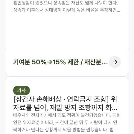
혼인생활이 있었으니 상속받은 재산도 넓게 나눠야 한다."
례
상속과 이혼에서 상대방이 이렇게 높은 비율을 주장하면,
그 숫자만 보고 미리 단념하게 되는 경우가 많습니다. 그러
나 법원은 주장된 비율을 그대로 받아들이지 않습니다. 법
무법인 존재가 가족사가 아닌 자료와 수치로 다투어, 항고
심과 항소심에서 비율을 다시 정리한 두 사례입니다.
기여분 50%→15% 제한 / 재산분할
6:4→7:3 변경, 1억 1천만 원 감액
가사
[상간자 손해배상 · 연락금지 조항] 위
자료를 넘어, 재발 방지 조항까지 화해
권고결정에 담은 사례
배우자의 전자기기에서 외도 정황이 발견되었습니다. 의뢰
인은 위자료뿐 아니라, 사건이 끝난 뒤 두 사람이 다시 연
락하거나 만나는 상황까지 막을 방법을 원했습니다. 법무