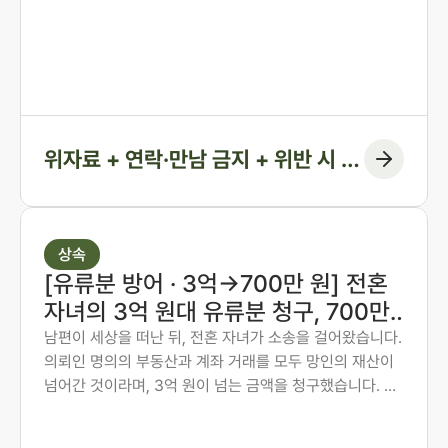
법인 존재 노종언 대표변호사가 숙박·계좌·출입국 기록을
시간순으로 연결해 관계의 지속을 입증하고, 위자료에 더
해 연락·만남 금지 조항과 위반 시 지급 의무까지 화해권고
결정에 담아낸 사례입니다.
위자료 + 연락·만남 금지 + 위반 시 지
급 조항
상속
[유류분 방어 · 3억→700만 원] 전혼
자녀의 3억 원대 유류분 청구, 700만
원 인정에 그치게 한 사례
남편이 세상을 떠난 뒤, 전혼 자녀가 소송을 걸어왔습니다.
의뢰인 명의의 부동산과 계좌 거래를 모두 망인의 재산이
넘어간 것이라며, 3억 원이 넘는 금액을 청구했습니다. 의
뢰인은 오랜 투병 기간 동안 남편의 간병과 생활을 혼자 감
당해 온 분이었습니다. 법무법인 존재가 혼인 전 자산 형성