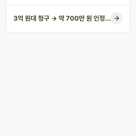
3억 원대 청구 → 약 700만 원 인정
(청구 대부분 방어)
존재와 사건 해결을 시작하
세요
신청부터 해결까지, 존재가 당신의 평범한 일상을 함
사업자등록번호 823-87-02964