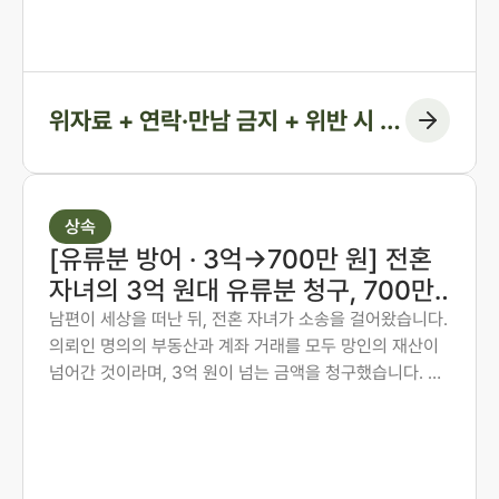
해 연락·만남 금지 조항과 위반 시 지급 의무까지 화해권고
결정에 담아낸 사례입니다.
위자료 + 연락·만남 금지 + 위반 시 지
급 조항
상속
[유류분 방어 · 3억→700만 원] 전혼
자녀의 3억 원대 유류분 청구, 700만
원 인정에 그치게 한 사례
남편이 세상을 떠난 뒤, 전혼 자녀가 소송을 걸어왔습니다.
의뢰인 명의의 부동산과 계좌 거래를 모두 망인의 재산이
넘어간 것이라며, 3억 원이 넘는 금액을 청구했습니다. 의
뢰인은 오랜 투병 기간 동안 남편의 간병과 생활을 혼자 감
당해 온 분이었습니다. 법무법인 존재가 혼인 전 자산 형성
과정부터 계좌 거래의 실질까지 하나씩 입증하여, 1심에서
인정된 금액을 약 700만 원에 그치게 한 방어 사례입니다.