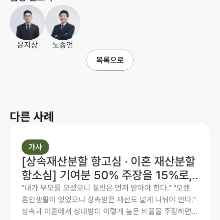
윤지상
노종언
목록으로
다른 사례
가사
[상속재산분할 항고심 · 이혼 재산분할
항소심] 기여분 50% 주장을 15%로,
재산분할 6:4를 7:3으로 다시 다툰 사
"내가 부모를 모셨으니 절반은 먼저 받아야 한다." "오랜
혼인생활이 있었으니 상속받은 재산도 넓게 나눠야 한다."
례
상속과 이혼에서 상대방이 이렇게 높은 비율을 주장하면,