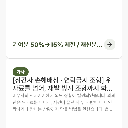
그 숫자만 보고 미리 단념하게 되는 경우가 많습니다. 그러
나 법원은 주장된 비율을 그대로 받아들이지 않습니다. 법
무법인 존재가 가족사가 아닌 자료와 수치로 다투어, 항고
심과 항소심에서 비율을 다시 정리한 두 사례입니다.
기여분 50%→15% 제한 / 재산분할
6:4→7:3 변경, 1억 1천만 원 감액
가사
[상간자 손해배상 · 연락금지 조항] 위
자료를 넘어, 재발 방지 조항까지 화해
권고결정에 담은 사례
배우자의 전자기기에서 외도 정황이 발견되었습니다. 의뢰
인은 위자료뿐 아니라, 사건이 끝난 뒤 두 사람이 다시 연
락하거나 만나는 상황까지 막을 방법을 원했습니다. 법무
법인 존재 노종언 대표변호사가 숙박·계좌·출입국 기록을
시간순으로 연결해 관계의 지속을 입증하고, 위자료에 더