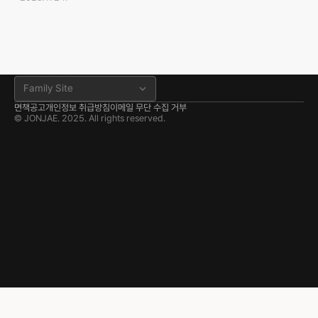
jonjae@jonjae.co.kr
법무법인 존재 공식 블로그
서산 분사무소
충남 서산시 고운로 22 202호
041.668.0037
분사무소 공식 블로그
Family Site
면책공고
개인정보 취급방침
이메일 무단 수집 거부
© JONJAE. 2025. All rights reserved.