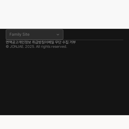
jonjae@jonjae.co.kr
법무법인 존재 공식 블로그
서산 분사무소
충남 서산시 고운로 22 202호
041.668.0037
분사무소 공식 블로그
Family Site
면책공고
개인정보 취급방침
이메일 무단 수집 거부
© JONJAE. 2025. All rights reserved.