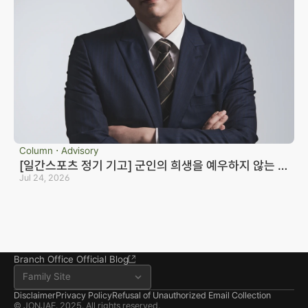
Business registration number 823-87-02964
Advertising Attorney in Charge: Noh Jong-eon
Managing Attorneys Yoon Ji-sang, Noh Jong-eon
Seoul Office
3rd Floor, Seocho Gwell 
Column ⋅ Advisory
Tower, 356 Seocho-
[일간스포츠 정기 기고] 군인의 희생을 예우하지 않는 국
daero, Seocho-gu, Seoul
가는 반드시 망한다_노종언 컬처인컬처
Jul 24, 2026
02.6203.3880
jonjae@jonjae.co.kr
jonjae@jonjae.co.kr
Seosan Branch Office
Room 202, 22 Goun-ro, 
Seosan-si, Chungnam
041.668.0037
Branch Office Official Blog
Family Site
Disclaimer
Privacy Policy
Refusal of Unauthorized Email Collection
© JONJAE. 2025. All rights reserved.