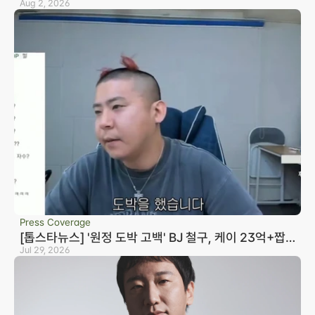
Aug 2, 2026
Press Coverage
[톱스타뉴스] '원정 도박 고백' BJ 철구, 케이 23억+짭
구 20억 빌렸다…변호사 "형량 10년까지 바라볼 수 있
Jul 29, 2026
어"