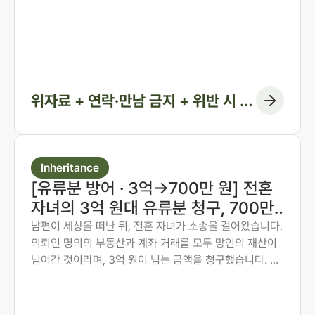
시간순으로 연결해 관계의 지속을 입증하고, 위자료에 더
해 연락·만남 금지 조항과 위반 시 지급 의무까지 화해권고
결정에 담아낸 사례입니다.
위자료 + 연락·만남 금지 + 위반 시 지
급 조항
Inheritance
[유류분 방어 · 3억→700만 원] 전혼
자녀의 3억 원대 유류분 청구, 700만
원 인정에 그치게 한 사례
남편이 세상을 떠난 뒤, 전혼 자녀가 소송을 걸어왔습니다.
의뢰인 명의의 부동산과 계좌 거래를 모두 망인의 재산이
넘어간 것이라며, 3억 원이 넘는 금액을 청구했습니다. 의
뢰인은 오랜 투병 기간 동안 남편의 간병과 생활을 혼자 감
당해 온 분이었습니다. 법무법인 존재가 혼인 전 자산 형성
과정부터 계좌 거래의 실질까지 하나씩 입증하여, 1심에서