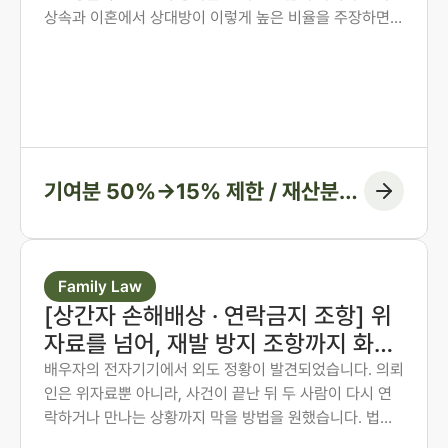
상속과 이혼에서 상대방이 이렇게 높은 비율을 주장하면,
그 숫자만 보고 미리 단념하게 되는 경우가 많습니다. 그러
나 법원은 주장된 비율을 그대로 받아들이지 않습니다. 법
무법인 존재가 가족사가 아닌 자료와 수치로 다투어, 항고
심과 항소심에서 비율을 다시 정리한 두 사례입니다.
기여분 50%→15% 제한 / 재산분할
6:4→7:3 변경, 1억 1천만 원 감액
Family Law
[상간자 손해배상 · 연락금지 조항] 위
자료를 넘어, 재발 방지 조항까지 화해
권고결정에 담은 사례
배우자의 전자기기에서 외도 정황이 발견되었습니다. 의뢰
인은 위자료뿐 아니라, 사건이 끝난 뒤 두 사람이 다시 연
락하거나 만나는 상황까지 막을 방법을 원했습니다. 법무
법인 존재 노종언 대표변호사가 숙박·계좌·출입국 기록을