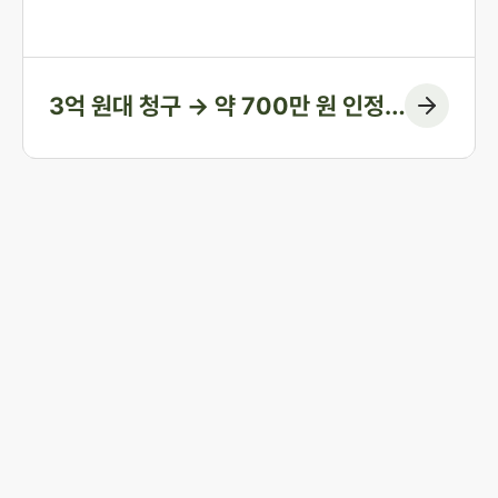
인정된 금액을 약 700만 원에 그치게 한 방어 사례입니다.
3억 원대 청구 → 약 700만 원 인정
(청구 대부분 방어)
Start resolving 
existence and 