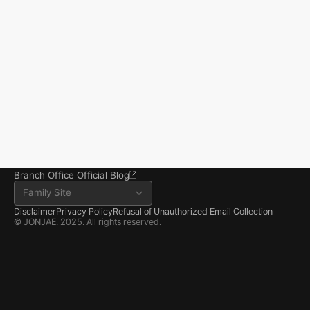
incidents
Business registration number 823-87-02964
Advertising Attorney in Charge: Noh Jong-eon
From application to resolution, Jonjae helps 
Managing Attorneys Yoon Ji-sang, Noh Jong-eon
you reclaim your everyday life.
Seoul Office
3rd Floor, Seocho Gwell 
Tower, 356 Seocho-
daero, Seocho-gu, Seoul
02.6203.3880
jonjae@jonjae.co.kr
jonjae@jonjae.co.kr
Seosan Branch Office
Room 202, 22 Goun-ro, 
Seosan-si, Chungnam
041.668.0037
Branch Office Official Blog
Family Site
Disclaimer
Privacy Policy
Refusal of Unauthorized Email Collection
© JONJAE. 2025. All rights reserved.