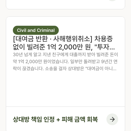
(청구 대부분 방어)
Civil and Criminal
[대여금 반환 · 사해행위취소] 차용증
없이 빌려준 1억 2,000만 원, "투자
금"이라는 주장을 뒤집고 되찾은 사례
30년 넘게 알고 지낸 친구에게 대출까지 받아 빌려준 돈이
약 1억 2,000만 원이었습니다. 일부만 돌려받고 9년간 연
락이 끊겼습니다. 소송을 걸자 상대방은 "대여금이 아니라
주식 공동 투자금이었고, 투자 손실이 났으니 돌려줄 돈이
없다"고 맞섰습니다. 법무법인 존재 노종언 대표변호사가
투자 계약의 실체 부재를 밝히고, 상대방의 범죄 전력과 재
산 은닉까지 추적하여 의뢰인의 권리를 되찾은 사례입니
다.
상대방 책임 인정 + 피해 금액 회복