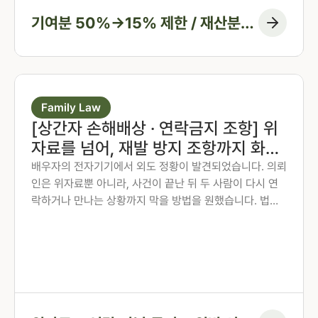
기여분 50%→15% 제한 / 재산분할
6:4→7:3 변경, 1억 1천만 원 감액
Family Law
[상간자 손해배상 · 연락금지 조항] 위
자료를 넘어, 재발 방지 조항까지 화해
권고결정에 담은 사례
배우자의 전자기기에서 외도 정황이 발견되었습니다. 의뢰
인은 위자료뿐 아니라, 사건이 끝난 뒤 두 사람이 다시 연
락하거나 만나는 상황까지 막을 방법을 원했습니다. 법무
법인 존재 노종언 대표변호사가 숙박·계좌·출입국 기록을
시간순으로 연결해 관계의 지속을 입증하고, 위자료에 더
해 연락·만남 금지 조항과 위반 시 지급 의무까지 화해권고
결정에 담아낸 사례입니다.