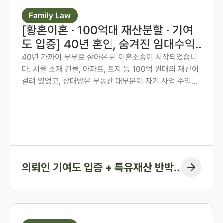
Family Law
[황혼이혼 · 100억대 재산분할 · 기여
도 입증] 40년 혼인, 숨겨진 임대수익
과 기여도를 밝혀 재산을 지킨 사례
40년 가까이 부부로 살아온 뒤 이혼소송이 시작되었습니
다. 서울 소재 건물, 아파트, 토지 등 100억 원대의 재산이
걸려 있었고, 상대방은 부동산 대부분이 자기 사업 수익과
부친 상속재산이라며 기여도를 낮추려 했습니다. 임대수익
은 상대방이 관리하면서 사용처가 불분명했고, 가족관계등
록부에 오래된 문제까지 겹쳤습니다. 법무법인 존재 오지
은 변호사가 수십 년치 자금 흐름을 추적하여 의뢰인의 기
여도를 입증하고, 재산을 지켜낸 사례입니다.
의뢰인 기여도 입증 + 특유재산 반박
+ 임대수익 추적