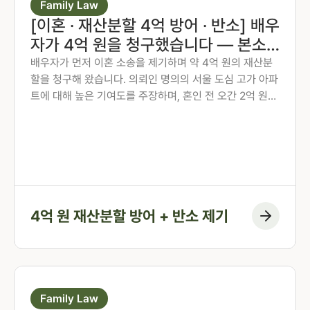
Family Law
[이혼 · 재산분할 4억 방어 · 반소] 배우
자가 4억 원을 청구했습니다 — 본소
방어와 반소로 사건의 방향을 바꾼 사
배우자가 먼저 이혼 소송을 제기하며 약 4억 원의 재산분
할을 청구해 왔습니다. 의뢰인 명의의 서울 도심 고가 아파
례
트에 대해 높은 기여도를 주장하며, 혼인 전 오간 2억 원도
증여였다는 입장이었습니다. 법무법인 존재 신유경 변호사
가 본소 방어에 그치지 않고 반소를 제기하여, 특유재산 방
어·2억 원 대여금 입증·상대방의 과소비 내역까지 하나하
나 정리하며 사건의 흐름을 바꿔낸 사례입니다.
4억 원 재산분할 방어 + 반소 제기
Family Law