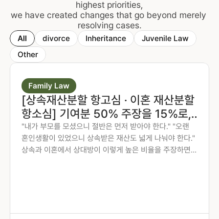
highest priorities,
we have created changes that go beyond merely 
resolving cases.
All
divorce
Inheritance
Juvenile Law
Other
Family Law
[상속재산분할 항고심 · 이혼 재산분할
항소심] 기여분 50% 주장을 15%로,
재산분할 6:4를 7:3으로 다시 다툰 사
"내가 부모를 모셨으니 절반은 먼저 받아야 한다." "오랜
혼인생활이 있었으니 상속받은 재산도 넓게 나눠야 한다."
례
상속과 이혼에서 상대방이 이렇게 높은 비율을 주장하면,
그 숫자만 보고 미리 단념하게 되는 경우가 많습니다. 그러
나 법원은 주장된 비율을 그대로 받아들이지 않습니다. 법
무법인 존재가 가족사가 아닌 자료와 수치로 다투어, 항고
심과 항소심에서 비율을 다시 정리한 두 사례입니다.