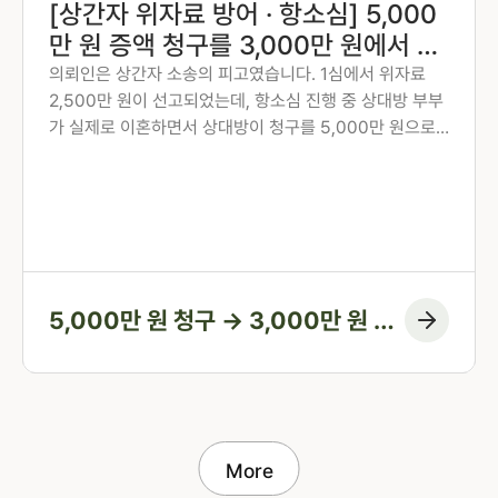
[상간자 위자료 방어 · 항소심] 5,000
만 원 증액 청구를 3,000만 원에서 막
고, 지연손해금 기산점까지 조정한 사
의뢰인은 상간자 소송의 피고였습니다. 1심에서 위자료
2,500만 원이 선고되었는데, 항소심 진행 중 상대방 부부
례
가 실제로 이혼하면서 상대방이 청구를 5,000만 원으로
늘려왔습니다. 법무법인 존재 노종언 대표변호사가 상대방
증거의 위법 수집 여부를 다투고, 혼인 파탄이 의뢰인의 행
위 이전에 이미 시작되었다는 점을 주장하여, 5,000만 원
청구를 3,000만 원에서 막아낸 사례입니다.
5,000만 원 청구 → 3,000만 원 방
어 + 지연손해금 기산점 조정
More