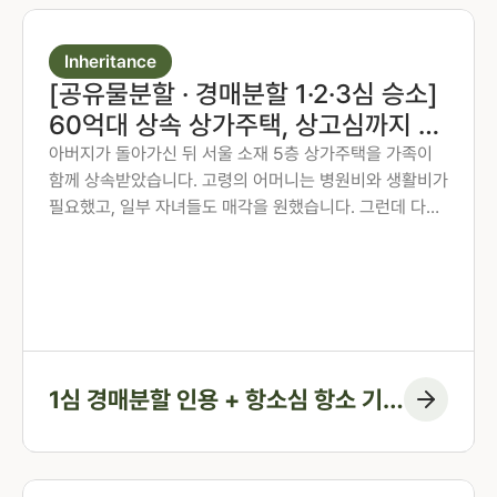
Inheritance
[공유물분할 · 경매분할 1·2·3심 승소]
60억대 상속 상가주택, 상고심까지 경
매분할을 지켜낸 사례
아버지가 돌아가신 뒤 서울 소재 5층 상가주택을 가족이
함께 상속받았습니다. 고령의 어머니는 병원비와 생활비가
필요했고, 일부 자녀들도 매각을 원했습니다. 그런데 다른
상속인이 매각에 응하지 않았습니다. 법무법인 존재 오지
은 변호사가 공유물분할 소송을 제기하여 1심에서 경매분
할 판결을 받아냈고, 상대방이 항소와 상고를 거듭했지만
끝까지 판단이 유지되어 상고심에서 최종 확정된 사례입니
다.
1심 경매분할 인용 + 항소심 항소 기각
+ 상고심 승소 확정