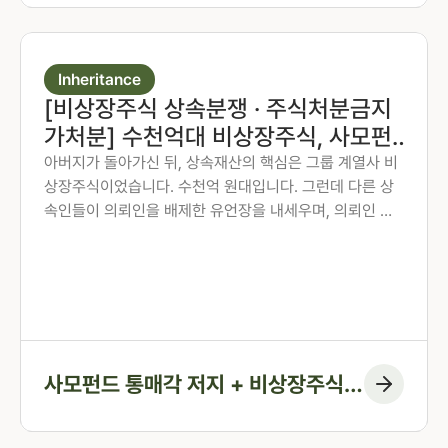
Inheritance
[비상장주식 상속분쟁 · 주식처분금지
가처분] 수천억대 비상장주식, 사모펀
드 통매각을 막아낸 사례
아버지가 돌아가신 뒤, 상속재산의 핵심은 그룹 계열사 비
상장주식이었습니다. 수천억 원대입니다. 그런데 다른 상
속인들이 의뢰인을 배제한 유언장을 내세우며, 의뢰인 동
의 없이 사모펀드에 경영권과 지분을 한꺼번에 넘기려 했
습니다. 매각이 끝나면 돌이킬 수 없는 상황이었습니다. 법
무법인 존재 오지은 책임변호사가 주식처분금지가처분을
신청하여 통매각을 멈춰 세우고, 핵심 자산인 비상장주식
의 현상을 지켜낸 사례입니다.
사모펀드 통매각 저지 + 비상장주식
현상 동결