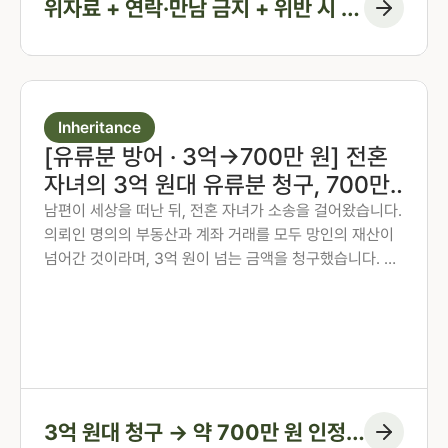
위자료 + 연락·만남 금지 + 위반 시 지
급 조항
Inheritance
[유류분 방어 · 3억→700만 원] 전혼
자녀의 3억 원대 유류분 청구, 700만
원 인정에 그치게 한 사례
남편이 세상을 떠난 뒤, 전혼 자녀가 소송을 걸어왔습니다.
의뢰인 명의의 부동산과 계좌 거래를 모두 망인의 재산이
넘어간 것이라며, 3억 원이 넘는 금액을 청구했습니다. 의
뢰인은 오랜 투병 기간 동안 남편의 간병과 생활을 혼자 감
당해 온 분이었습니다. 법무법인 존재가 혼인 전 자산 형성
과정부터 계좌 거래의 실질까지 하나씩 입증하여, 1심에서
인정된 금액을 약 700만 원에 그치게 한 방어 사례입니다.
3억 원대 청구 → 약 700만 원 인정