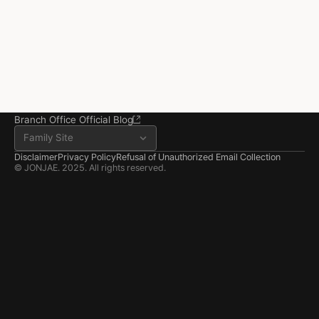
3rd Floor, Seocho Gwell 
Tower, 356 Seocho-
daero, Seocho-gu, Seoul
02.6203.3880
jonjae@jonjae.co.kr
jonjae@jonjae.co.kr
Seosan Branch Office
Room 202, 22 Goun-ro, 
Seosan-si, Chungnam
041.668.0037
Branch Office Official Blog
Family Site
Disclaimer
Privacy Policy
Refusal of Unauthorized Email Collection
© JONJAE. 2025. All rights reserved.