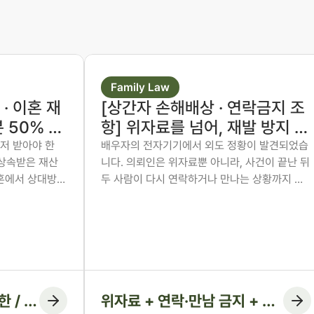
Family Law
· 이혼 재
[상간자 손해배상 · 연락금지 조
 50% 주
항] 위자료를 넘어, 재발 방지 조
 6:4를
항까지 화해권고결정에 담은 사
저 받아야 한
배우자의 전자기기에서 외도 정황이 발견되었습
 상속받은 재산
니다. 의뢰인은 위자료뿐 아니라, 사건이 끝난 뒤
례
례
이혼에서 상대방이
두 사람이 다시 연락하거나 만나는 상황까지 막
 숫자만 보고 미
을 방법을 원했습니다. 법무법인 존재 노종언 대
. 그러나 법원
표변호사가 숙박·계좌·출입국 기록을 시간순으로
이지 않습니다.
연결해 관계의 지속을 입증하고, 위자료에 더해
자료와 수치로
연락·만남 금지 조항과 위반 시 지급 의무까지 화
율을 다시 정리
해권고결정에 담아낸 사례입니다.
 / 재
위자료 + 연락·만남 금지 + 위