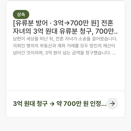
상속
[유류분 방어 · 3억→700만 원] 전혼
자녀의 3억 원대 유류분 청구, 700만
원 인정에 그치게 한 사례
남편이 세상을 떠난 뒤, 전혼 자녀가 소송을 걸어왔습니다.
의뢰인 명의의 부동산과 계좌 거래를 모두 망인의 재산이
넘어간 것이라며, 3억 원이 넘는 금액을 청구했습니다. 의
뢰인은 오랜 투병 기간 동안 남편의 간병과 생활을 혼자 감
당해 온 분이었습니다. 법무법인 존재가 혼인 전 자산 형성
과정부터 계좌 거래의 실질까지 하나씩 입증하여, 1심에서
인정된 금액을 약 700만 원에 그치게 한 방어 사례입니다.
3억 원대 청구 → 약 700만 원 인정
(청구 대부분 방어)