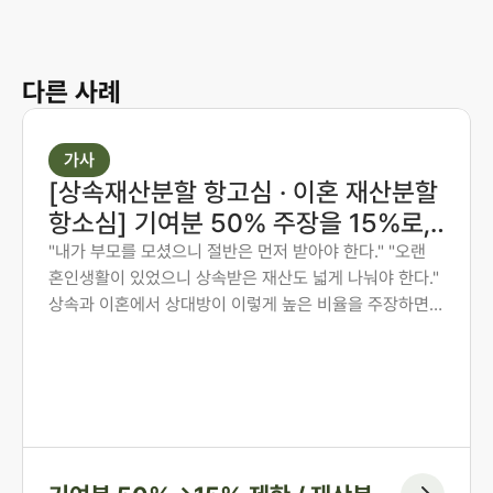
다른 사례
가사
[상속재산분할 항고심 · 이혼 재산분할
항소심] 기여분 50% 주장을 15%로,
재산분할 6:4를 7:3으로 다시 다툰 사
"내가 부모를 모셨으니 절반은 먼저 받아야 한다." "오랜
혼인생활이 있었으니 상속받은 재산도 넓게 나눠야 한다."
례
상속과 이혼에서 상대방이 이렇게 높은 비율을 주장하면,
그 숫자만 보고 미리 단념하게 되는 경우가 많습니다. 그러
나 법원은 주장된 비율을 그대로 받아들이지 않습니다. 법
무법인 존재가 가족사가 아닌 자료와 수치로 다투어, 항고
심과 항소심에서 비율을 다시 정리한 두 사례입니다.