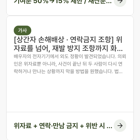
기여분 50%→15% 제한 / 재산분할
6:4→7:3 변경, 1억 1천만 원 감액
가사
[상간자 손해배상 · 연락금지 조항] 위
자료를 넘어, 재발 방지 조항까지 화해
권고결정에 담은 사례
배우자의 전자기기에서 외도 정황이 발견되었습니다. 의뢰
인은 위자료뿐 아니라, 사건이 끝난 뒤 두 사람이 다시 연
락하거나 만나는 상황까지 막을 방법을 원했습니다. 법무
법인 존재 노종언 대표변호사가 숙박·계좌·출입국 기록을
시간순으로 연결해 관계의 지속을 입증하고, 위자료에 더
해 연락·만남 금지 조항과 위반 시 지급 의무까지 화해권고
결정에 담아낸 사례입니다.
위자료 + 연락·만남 금지 + 위반 시 지
급 조항