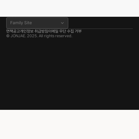
충남 서산시 고운로 22 202호
041.668.0037
분사무소 공식 블로그
Family Site
면책공고
개인정보 취급방침
이메일 무단 수집 거부
© JONJAE. 2025. All rights reserved.