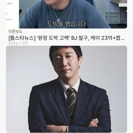
언론보도
[톱스타뉴스] '원정 도박 고백' BJ 철구, 케이 23억+짭
구 20억 빌렸다…변호사 "형량 10년까지 바라볼 수 있
2026. 7. 29.
어"
사업자등록번호 823-87-02964
광고 책임 변호사 노종언
대표변호사 윤지상, 노종언
서울사무소