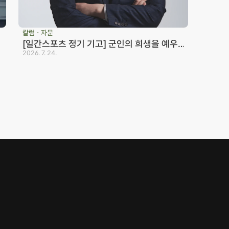
칼럼 ⋅ 자문
[일간스포츠 정기 기고] 군인의 희생을 예우
하지 않는 국가는 반드시 망한다_노종언 컬처
2026. 7. 24.
서산 분사무소
인컬처
Family Site
충남 서산시 고운로 22 202호
041.668.0037
분사무소 공식 블로그
© JONJAE. 2025. All rights reserved.