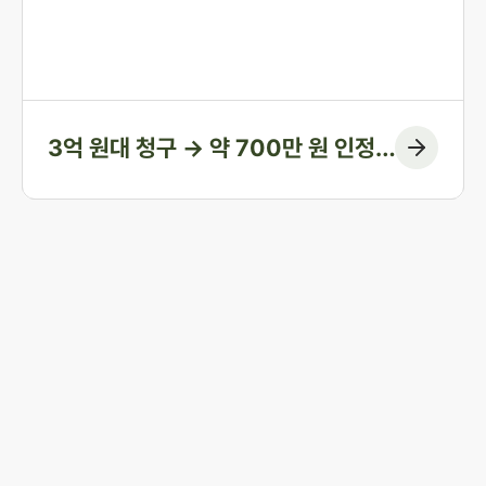
당해 온 분이었습니다. 법무법인 존재가 혼인 전 자산 형성
과정부터 계좌 거래의 실질까지 하나씩 입증하여, 1심에서
인정된 금액을 약 700만 원에 그치게 한 방어 사례입니다.
3억 원대 청구 → 약 700만 원 인정
(청구 대부분 방어)
존재와 사건 해결을 시작하