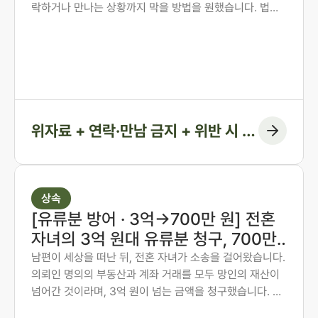
락하거나 만나는 상황까지 막을 방법을 원했습니다. 법무
법인 존재 노종언 대표변호사가 숙박·계좌·출입국 기록을
시간순으로 연결해 관계의 지속을 입증하고, 위자료에 더
해 연락·만남 금지 조항과 위반 시 지급 의무까지 화해권고
결정에 담아낸 사례입니다.
위자료 + 연락·만남 금지 + 위반 시 지
급 조항
상속
[유류분 방어 · 3억→700만 원] 전혼
자녀의 3억 원대 유류분 청구, 700만
원 인정에 그치게 한 사례
남편이 세상을 떠난 뒤, 전혼 자녀가 소송을 걸어왔습니다.
의뢰인 명의의 부동산과 계좌 거래를 모두 망인의 재산이
넘어간 것이라며, 3억 원이 넘는 금액을 청구했습니다. 의
뢰인은 오랜 투병 기간 동안 남편의 간병과 생활을 혼자 감