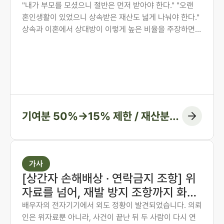
재산분할 6:4를 7:3으로 다시 다툰 사
"내가 부모를 모셨으니 절반은 먼저 받아야 한다." "오랜
혼인생활이 있었으니 상속받은 재산도 넓게 나눠야 한다."
례
상속과 이혼에서 상대방이 이렇게 높은 비율을 주장하면,
그 숫자만 보고 미리 단념하게 되는 경우가 많습니다. 그러
나 법원은 주장된 비율을 그대로 받아들이지 않습니다. 법
무법인 존재가 가족사가 아닌 자료와 수치로 다투어, 항고
심과 항소심에서 비율을 다시 정리한 두 사례입니다.
기여분 50%→15% 제한 / 재산분할
6:4→7:3 변경, 1억 1천만 원 감액
가사
[상간자 손해배상 · 연락금지 조항] 위
자료를 넘어, 재발 방지 조항까지 화해
권고결정에 담은 사례
배우자의 전자기기에서 외도 정황이 발견되었습니다. 의뢰
인은 위자료뿐 아니라, 사건이 끝난 뒤 두 사람이 다시 연