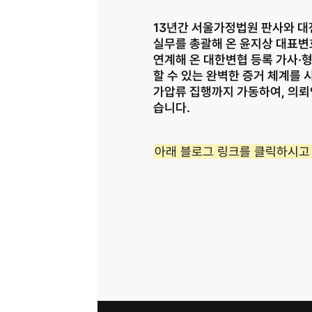
13년간 서울가정법원 판사와 대
실무를 총괄해 온 윤지상 대표변
연계해 온 대한변협 등록 가사·형
할 수 있는 완벽한 증거 체계를 
가압류 집행까지 가동하여, 
의뢰
습니다.
아래 블로그 링크를 클릭하시고 
사업자등록번호 823-87-02964
광고 책임 변호사 노종언
대표변호사 윤지상, 노종언
면책공고
개인정보 취급방침
이메일 무단 수집 거부