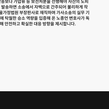
송보다 가압류 등 보전처분을 선행해야 자산의 도피
을 발송하면 소송에서 자백으로 간주되어 불리하게 작
 서울가정법원 부장판사로 재직하며 가사소송의 실무 기
에 탁월한 승소 역량을 입증해 온 노종언 변호사가 독
통해 안전하고 확실한 대응 방향을 제시합니다.
서산 분사무소
Family Site
충남 서산시 고운로 22 202호
041.668.0037
분사무소 공식 블로그
© JONJAE. 2025. All rights reserved.